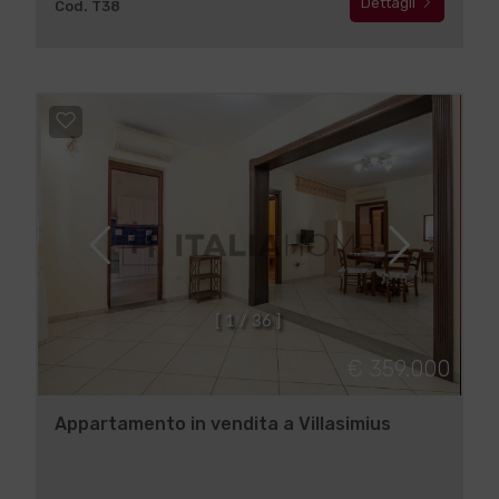
Dettagli
Cod. T38
[
1
/
3
6
]
€ 359.000
Appartamento in vendita a Villasimius