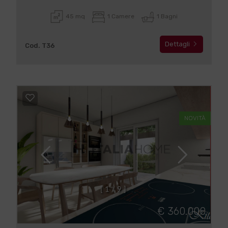
45 mq
1 Camere
1 Bagni
Dettagli
Cod. T36
NOVITÀ
[
1
/
9
]
€ 360.000