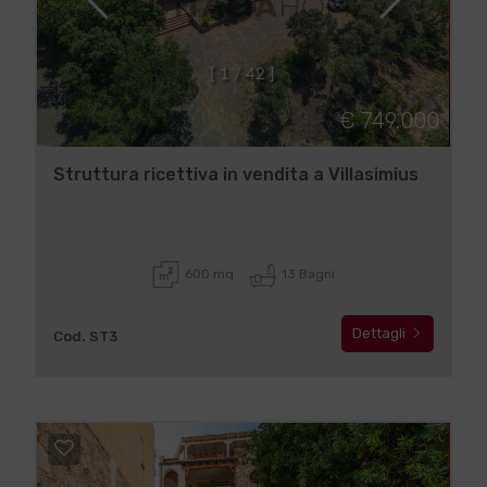
[
1
/
4
2
]
€ 749.000
Struttura ricettiva in vendita a Villasimius
600 mq
13 Bagni
Dettagli
Cod. ST3