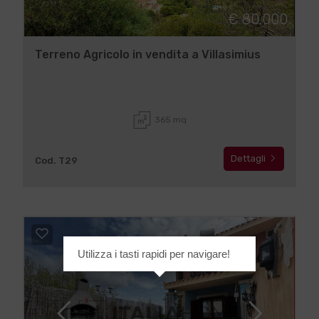
€ 80.000
Terreno Agricolo in vendita a Villasimius
365 mq
Dettagli
Cod. T29
Utilizza i tasti rapidi per navigare!