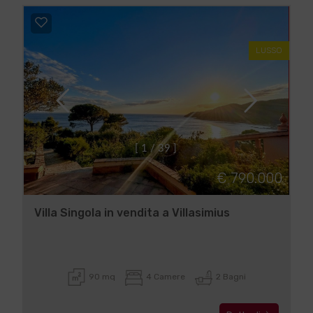
LUSSO
[
1
/
3
9
]
€ 790.000
Villa Singola in vendita a Villasimius
90 mq
4 Camere
2 Bagni