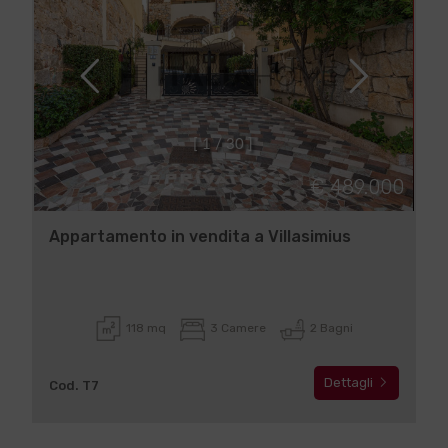
[
1
/
3
0
]
€ 489.000
Appartamento in vendita a Villasimius
118 mq
3 Camere
2 Bagni
Dettagli
Cod. T7