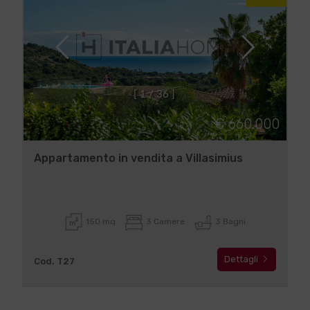
[
1
/
3
6
]
€ 660.000
Appartamento in vendita a Villasimius
150 mq
3 Camere
3 Bagni
Dettagli
Cod. T27