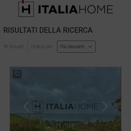
RISULTATI DELLA RICERCA
18 trovati!
Ordina per:
Più rilevanti
[
1
/
1
1
]