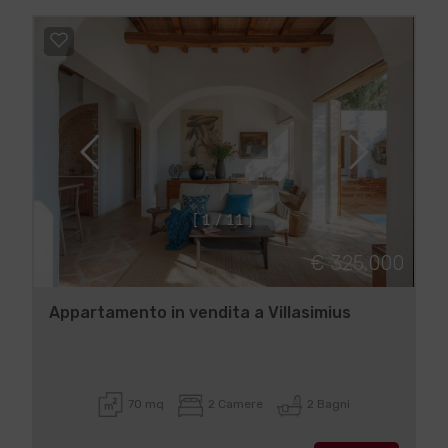
[
1
/
1
1
]
€ 325.000
Appartamento in vendita a Villasimius
70 mq
2 Camere
2 Bagni