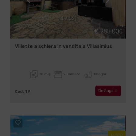
[
1
/
1
6
]
€ 285.000
Villette a schiera in vendita a Villasimius
70 mq
2 Camere
1 Bagni
Dettagli
Cod. T9
LUSSO