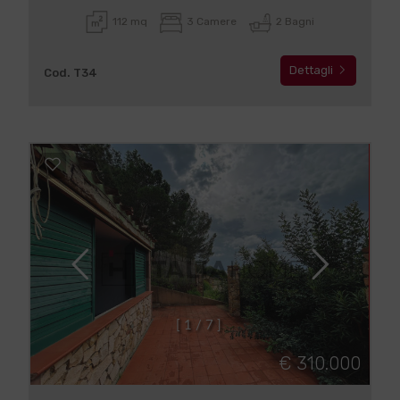
112 mq
3 Camere
2 Bagni
Dettagli
Cod. T34
[
1
/
7
]
€ 310.000