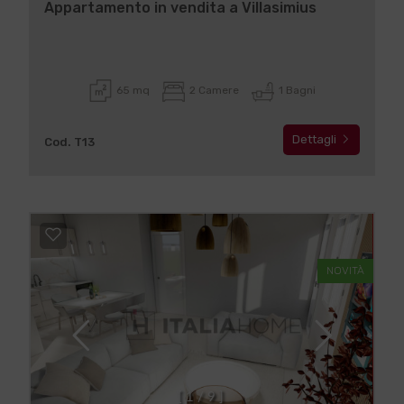
Appartamento in vendita a Villasimius
65 mq
2 Camere
1 Bagni
Dettagli
Cod. T13
NOVITÀ
[
1
/
9
]