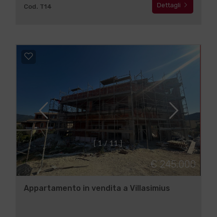
Dettagli
Cod. T14
[
1
/
1
1
]
€ 245.000
Appartamento in vendita a Villasimius