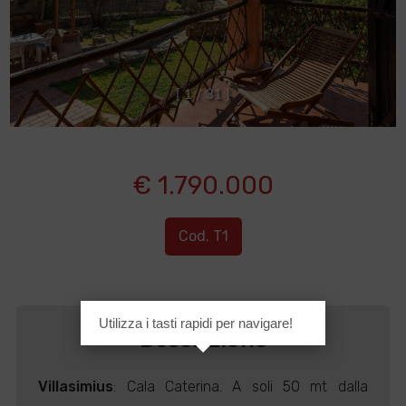
[
1
/
3
1
]
€ 1.790.000
Cod. T1
Utilizza i tasti rapidi per navigare!
Descrizione
Villasimius
: Cala Caterina. A soli 50 mt dalla