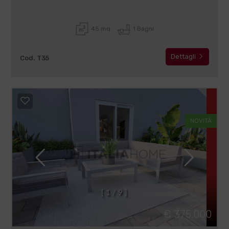
45 mq
1 Bagni
Dettagli
Cod. T35
NOVITÀ
[
1
/
9
]
€ 375.000