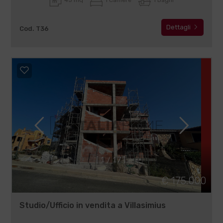
Dettagli
Cod. T36
[
1
/
1
7
]
€ 175.000
Studio/Ufficio in vendita a Villasimius