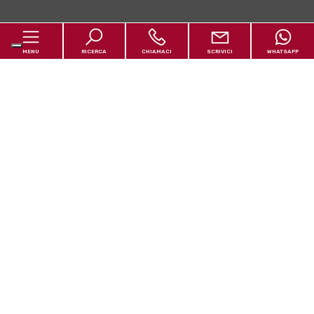
MENU
RICERCA
CHIAMACI
SCRIVICI
WHATSAPP
Home
Chi siamo
In vendita
In affitto
Servizi
Contatti