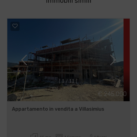
Immobili simili
[
1
/
1
1
]
€ 245.000
Appartamento in vendita a Villasimius
45 mq
1 Camere
1 Bagni