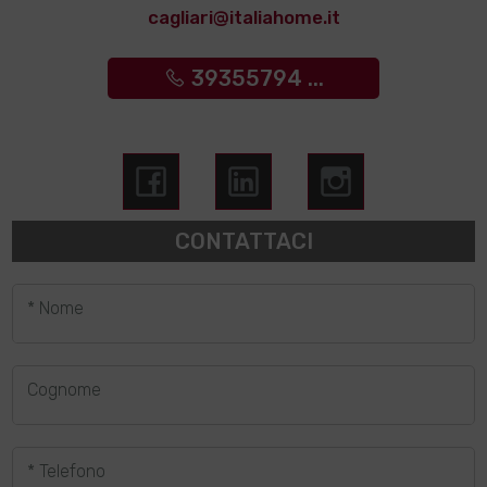
cagliari@italiahome.it
39355794 ...
CONTATTACI
* Nome
Cognome
* Telefono