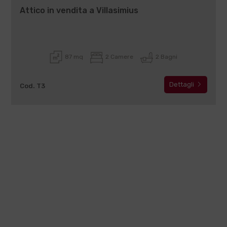
Attico in vendita a Villasimius
87 mq
2 Camere
2 Bagni
Dettagli
Cod. T3