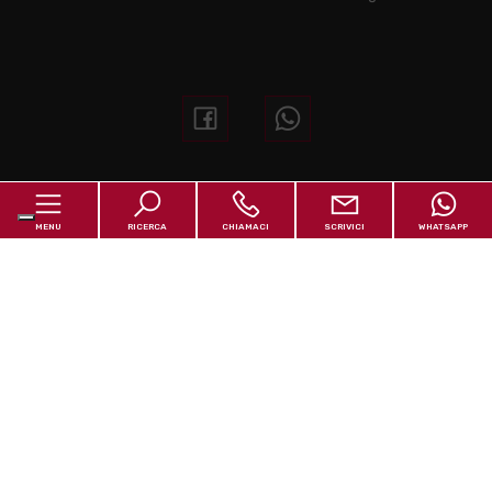
Ufficio Residenziale
MENU
RICERCA
CHIAMACI
SCRIVICI
WHATSAPP
cagliari@italiahome.it
393.5579401
Home
Chi siamo
Ufficio Turistico
In vendita