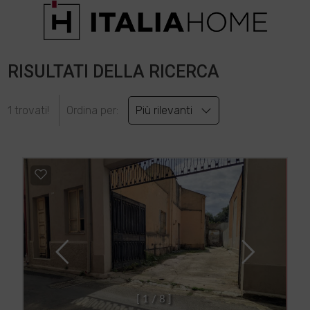
RISULTATI DELLA RICERCA
1 trovati!
Ordina per:
Più rilevanti
[
1
/
8
]