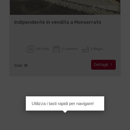
€ 119.000
Indipendente in vendita a Monserrato
243 mq
3 Camere
2 Bagni
Dettagli
Cod. I8
Utilizza i tasti rapidi per navigare!