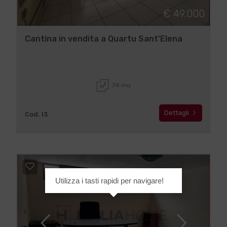
€ 49.000
Cantina in vendita a Quartu Sant'Elena
38 mq
Dettagli
Cod. I3
Utilizza i tasti rapidi per navigare!