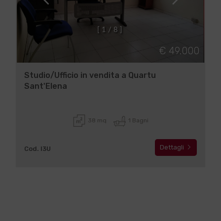
[
1
/
8
]
€ 49.000
Studio/Ufficio in vendita a Quartu
Sant'Elena
38 mq
1 Bagni
Dettagli
Cod. I3U