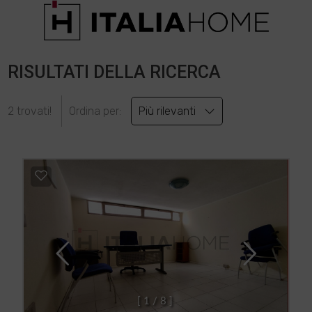
RISULTATI DELLA RICERCA
2 trovati!
Ordina per:
Più rilevanti
[
1
/
8
]