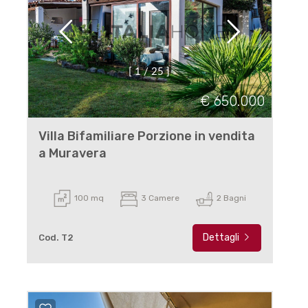
[
1
/
2
5
]
€ 650.000
Villa Bifamiliare Porzione in vendita
a Muravera
100 mq
3 Camere
2 Bagni
Dettagli
Cod. T2