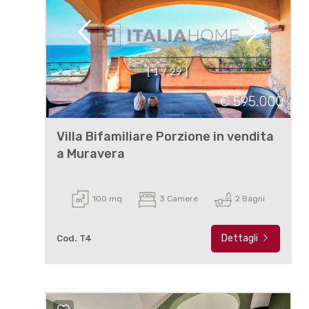
[
1
/
2
9
]
€ 595.000
Villa Bifamiliare Porzione in vendita
a Muravera
100 mq
3 Camere
2 Bagni
Dettagli
Cod. T4