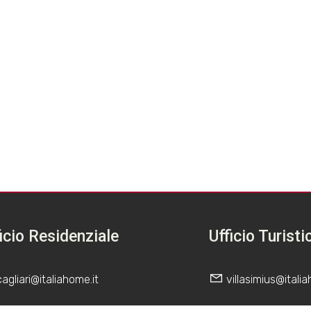
icio Residenziale
Ufficio Turisti
cagliari@italiahome.it
villasimius@italia