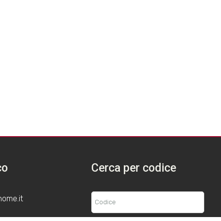
co
Cerca per codice
home.it