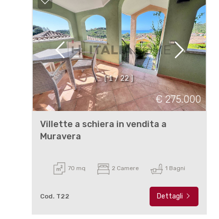
[
1
/
2
2
]
€ 275.000
Villette a schiera in vendita a
Muravera
70 mq
2 Camere
1 Bagni
Dettagli
Cod. T22