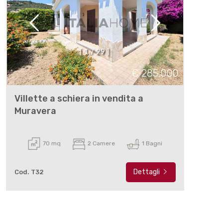
[
1
/
2
9
]
€ 285.000
Villette a schiera in vendita a
Muravera
70 mq
2 Camere
1 Bagni
Dettagli
Cod. T32