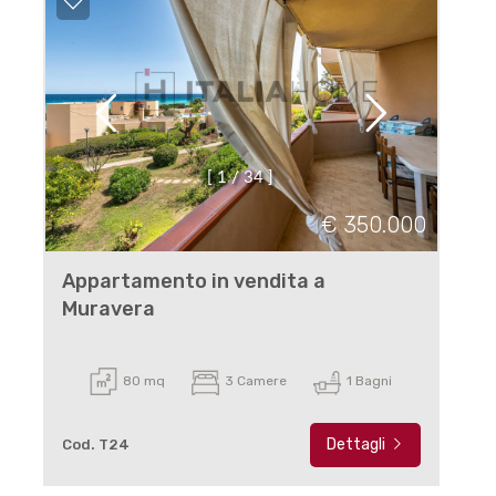
[
1
/
3
4
]
€ 350.000
Appartamento in vendita a
Muravera
80 mq
3 Camere
1 Bagni
Dettagli
Cod. T24