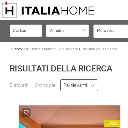
Vendita
Muravera
›
›
›
Ti trovi in:
Home
Immobili
Muravera
Risultati della ricerca
RISULTATI DELLA RICERCA
5 trovati!
Ordina per:
Più rilevanti
LUSSO