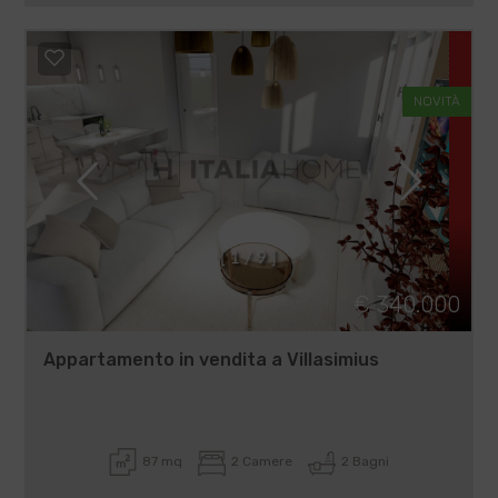
NOVITÀ
[
1
/
9
]
€ 340.000
Appartamento in vendita a Villasimius
87 mq
2 Camere
2 Bagni