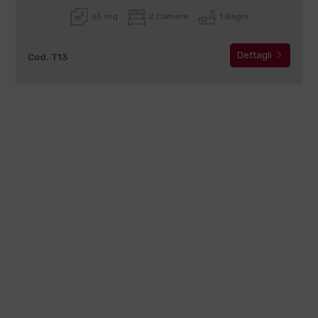
65 mq
2 Camere
1 Bagni
Dettagli
Cod. T13