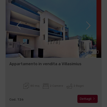
[
1
/
8
]
€ 295.000
Appartamento in vendita a Villasimius
80 mq
2 Camere
2 Bagni
Dettagli
Cod. T26