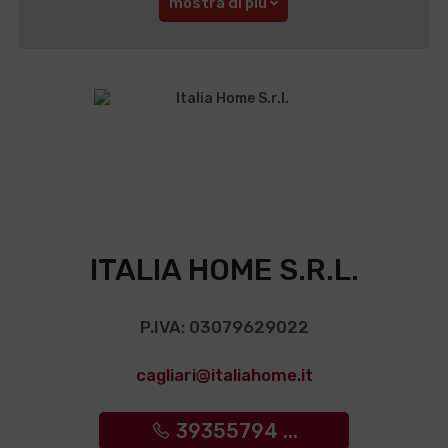
mostra di più
ITALIA HOME S.R.L.
P.IVA: 03079629022
cagliari@italiahome.it
39355794 ...