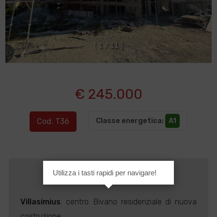
[
1
/
1
1
]
€ 245.000
Classe energetica
:
A1
Cod. T36
Utilizza i tasti rapidi per navigare!
Descrizione
Villasimius
: centro. Bivano residenziale di nuova
costruzione.